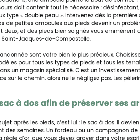
urs doit contenir tout le nécessaire : désinfectant, a
 type « double peau ». Intervenez dès la première
 pas de petites ampoules aux pieds devenir un probl
aut deux, et des pieds bien soignés vous emmènent
à Saint-Jacques-de-Compostelle.
andonnée sont votre bien le plus précieux. Choisiss
 modèles pour tous les types de pieds et tous les terra
ns un magasin spécialisé. C’est un investissement
ce sur le chemin, alors ne le négligez pas. Les pèle
ac à dos afin de préserver ses ar
et après les pieds, c’est lui : le sac à dos. Il devie
 des semaines. Un fardeau ou un compagnon de r
a règle d’or, que vous devez graver dans votre esprit