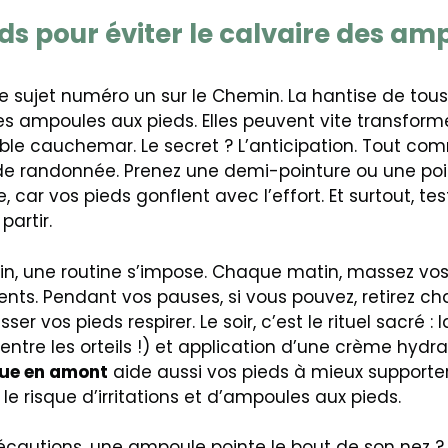
ds pour éviter le calvaire des am
 le sujet numéro un sur le Chemin. La hantise de tous 
es ampoules aux pieds. Elles peuvent vite transfor
able cauchemar. Le secret ? L’anticipation. Tout co
de randonnée. Prenez une demi-pointure ou une po
le, car vos pieds gonflent avec l’effort. Et surtout, te
partir.
min, une routine s’impose. Chaque matin, massez vo
nts. Pendant vos pauses, si vous pouvez, retirez ch
ser vos pieds respirer. Le soir, c’est le rituel sacré 
entre les orteils !) et application d’une crème hydr
que en amont
aide aussi vos pieds à mieux supporter
it le risque d’irritations et d’ampoules aux pieds.
récautions, une ampoule pointe le bout de son nez ?