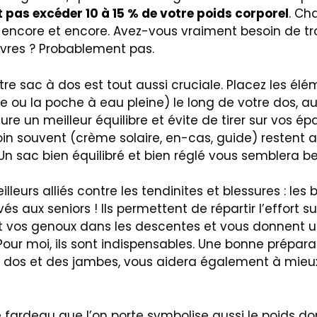
t pas excéder 10 à 15 % de votre poids corporel
. C
i, encore et encore. Avez-vous vraiment besoin de tr
livres ? Probablement pas.
tre sac à dos est tout aussi cruciale. Placez les élé
e ou la poche à eau pleine) le long de votre dos, a
re un meilleur équilibre et évite de tirer sur vos épa
in souvent (crème solaire, en-cas, guide) restent a
Un sac bien équilibré et bien réglé vous semblera b
illeurs alliés contre les tendinites et blessures : le
vés aux seniors ! Ils permettent de répartir l’effort s
vos genoux dans les descentes et vous donnent un 
. Pour moi, ils sont indispensables. Une bonne prépar
dos et des jambes, vous aidera également à mieux
 fardeau que l’on porte symbolise aussi le poids do