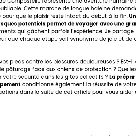
n de Compostelle représente une aventure humaine e
oubliable. Cette marche de longue haleine demande
pour que le plaisir reste intact du début à la fin.
Un
isques potentiels permet de voyager avec une gra
éments qui gâchent parfois l’expérience. Je partag
pour que chaque étape soit synonyme de joie et de
s pieds contre les blessures douloureuses ? Est-i
de pâturage face aux chiens de protection ? Quelles
 votre sécurité dans les gîtes collectifs ?
La prépar
uipement
conditionne également la réussite de votre
gations dans la suite de cet article pour vous aider 