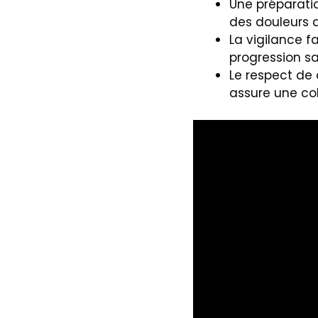
Une préparatio
des douleurs a
La vigilance f
progression s
Le respect de
assure une coh