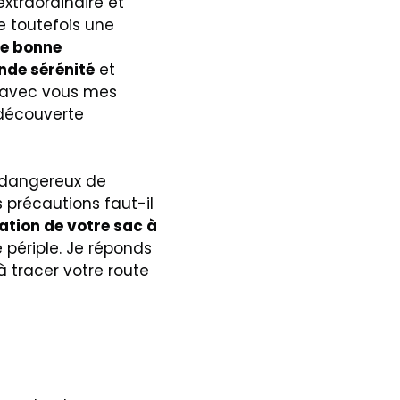
xtraordinaire et
 toutefois une
e bonne
nde sérénité
et
e avec vous mes
 découverte
l dangereux de
 précautions faut-il
ation de votre sac à
 périple. Je réponds
à tracer votre route