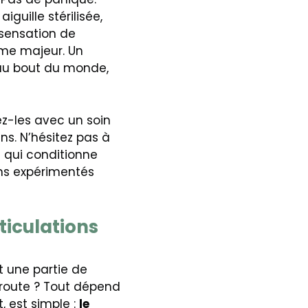
iguille stérilisée,
 sensation de
ème majeur. Un
 au bout du monde,
ez-les avec un soin
ins. N’hésitez pas à
 qui conditionne
rins expérimentés
ticulations
nt une partie de
oute ? Tout dépend
, est simple :
le