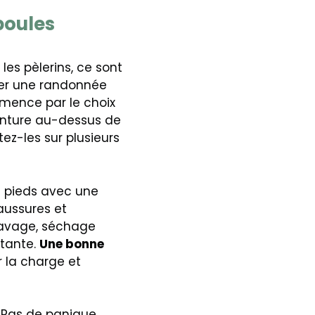
poules
les pèlerins, ce sont
mer une randonnée
mmence par le choix
inture au-dessus de
stez-les sur plusieurs
s pieds avec une
aussures et
: lavage, séchage
atante.
Une bonne
 la charge et
 Pas de panique.