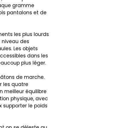
haque gramme
ois pantalons et de
ments les plus lourds
u niveau des
ules. Les objets
ccessibles dans les
eaucoup plus léger.
s bâtons de marche.
ur les quatre
meilleur équilibre
ation physique, avec
 supporter le poids
nt on se déleste au