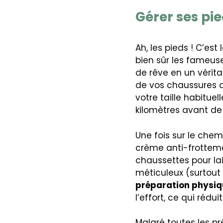
Gérer ses pie
Ah, les pieds ! C’est
bien sûr les fameus
de rêve en un vérit
de vos chaussures 
votre taille habituel
kilomètres avant de 
Une fois sur le che
crème anti-frotteme
chaussettes pour lais
méticuleux (surtout 
préparation physi
l’effort, ce qui rédu
Malgré toutes les p