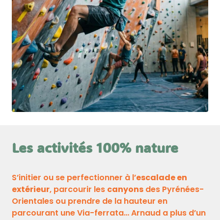
Les activités 100% nature
S’initier ou se perfectionner à l’
escalade en
extérieur
, parcourir les
canyons
des Pyrénées-
Orientales ou prendre de la hauteur en
parcourant une Via-ferrata… Arnaud a plus d’un