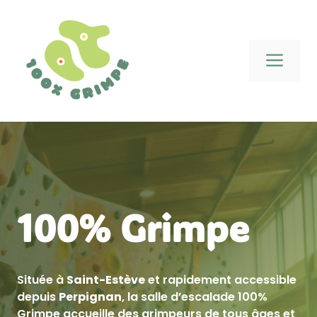
Aller
au
contenu
Me
100% Grimpe
Située à
Saint-Estève
et rapidement accessible
depuis
Perpignan
, la salle d’escalade 100%
Grimpe accueille des grimpeurs de tous âges et