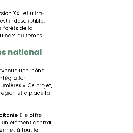
rsion XXL et ultra-
est indescriptible.
 forêts de la
u hors du temps.
ès national
devenue une icône,
intégration
umières ». Ce projet,
région et a placé la
citanie
. Elle offre
st un élément central
permet à tout le