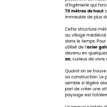
d’ingénierie qui for
70 mètres de haut
a
immeuble de plus de
Cette structure méta
au village médiéval 
dans le temps. Pour 
utilisé de l’
acier gal
devenu en quelques
an
, curieux de vivre
Quand on se trouve 
sa construction. Le p
semble si légère alo
pari de créer une a
paysage est totalem
La longueur totale d