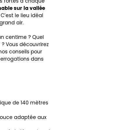
s fortes à chaque
able sur la vallée
C’est le lieu idéal
grand air.
n centime ? Quel
s ? Vous découvrirez
nos conseils pour
nterrogations dans
lique de 140 mètres
s douce adaptée aux