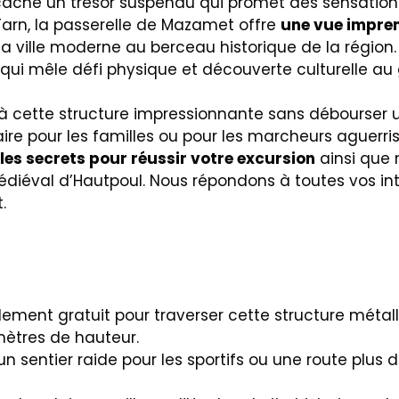
ache un trésor suspendu qui promet des sensation
Tarn, la passerelle de Mazamet offre
une vue impren
 la ville moderne au berceau historique de la région. 
ui mêle défi physique et découverte culturelle au 
cette structure impressionnante sans débourser u
éraire pour les familles ou pour les marcheurs aguerri
les secrets pour réussir votre excursion
ainsi que 
médiéval d’Hautpoul. Nous répondons à toutes vos i
.
ement gratuit pour traverser cette structure métal
mètres de hauteur.
 un sentier raide pour les sportifs ou une route plu