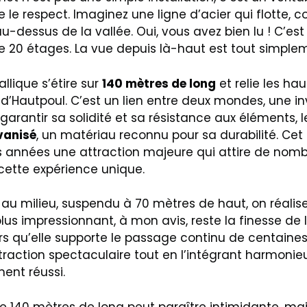
ce le respect. Imaginez une ligne d’acier qui flotte
u-dessus de la vallée. Oui, vous avez bien lu ! C’est
 20 étages. La vue depuis là-haut est tout simplem
llique s’étire sur
140 mètres de long
et relie les h
d’Hautpoul. C’est un lien entre deux mondes, une in
garantir sa solidité et sa résistance aux éléments, 
vanisé
, un matériau reconnu pour sa durabilité. Cet
 années une attraction majeure qui attire de nom
 cette expérience unique.
au milieu, suspendu à 70 mètres de haut, on réalis
lus impressionnant, à mon avis, reste la finesse de la
rs qu’elle supporte le passage continu de centaine
ttraction spectaculaire tout en l’intégrant harmoni
ent réussi.
e 140 mètres de long peut paraître intimidante, mai