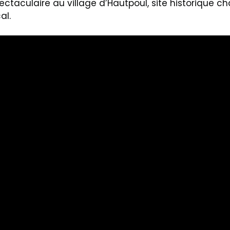
ectaculaire au village d’Hautpoul, site historique 
al.