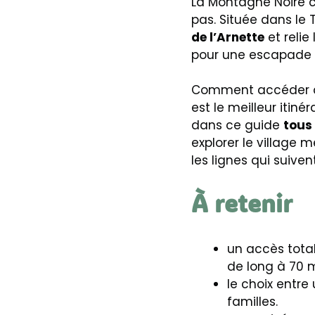
La Montagne Noire c
pas. Située dans le 
de l’Arnette
et relie
pour une escapade q
Comment accéder à 
est le meilleur itin
dans ce guide
tous 
explorer le village 
les lignes qui suivent
À retenir
un accès total
de long à 70 
le choix entre
familles.