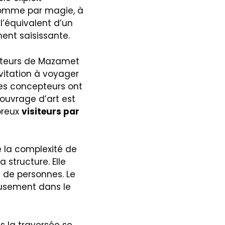
, comme par magie, à
 l’équivalent d’un
ent saisissante.
auteurs de Mazamet
vitation à voyager
les concepteurs ont
 ouvrage d’art est
breux
visiteurs par
e la complexité de
 structure. Elle
s de personnes. Le
eusement dans le
s la traversée se