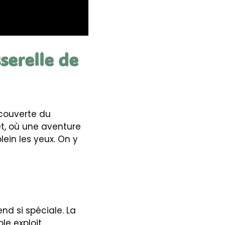
serelle de
écouverte du
et, où une aventure
lein les yeux. On y
nd si spéciale. La
le exploit